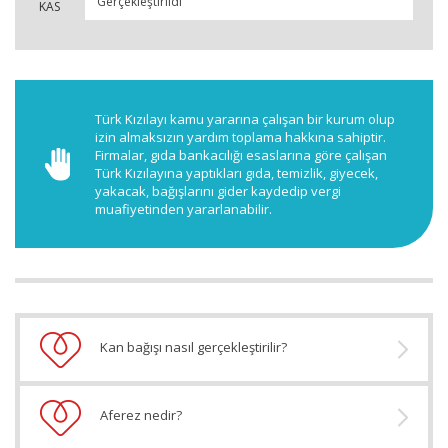
Gerçekleştirildi
KAS
Türk Kızılayı kamu yararına çalışan bir kurum olup
izin almaksızın yardım toplama hakkına sahiptir.
Firmalar, gıda bankacılığı esaslarına göre çalışan
Türk Kızılayına yaptıkları gıda, temizlik, giyecek,
yakacak, bağışlarını gider kaydedip vergi
muafiyetinden yararlanabilir.
Kan bağışı nasıl gerçekleştirilir?
Aferez nedir?