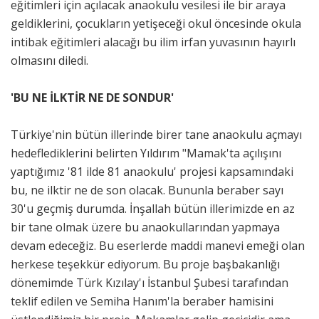
eğitimleri için açılacak anaokulu vesilesi ile bir araya
geldiklerini, çocukların yetişeceği okul öncesinde okula
intibak eğitimleri alacağı bu ilim irfan yuvasının hayırlı
olmasını diledi.
'BU NE İLKTİR NE DE SONDUR'
Türkiye'nin bütün illerinde birer tane anaokulu açmayı
hedeflediklerini belirten Yıldırım "Mamak'ta açılışını
yaptığımız '81 ilde 81 anaokulu' projesi kapsamındaki
bu, ne ilktir ne de son olacak. Bununla beraber sayı
30'u geçmiş durumda. İnşallah bütün illerimizde en az
bir tane olmak üzere bu anaokullarından yapmaya
devam edeceğiz. Bu eserlerde maddi manevi emeği olan
herkese teşekkür ediyorum. Bu proje başbakanlığı
dönemimde Türk Kızılay'ı İstanbul Şubesi tarafından
teklif edilen ve Semiha Hanım'la beraber hamisini