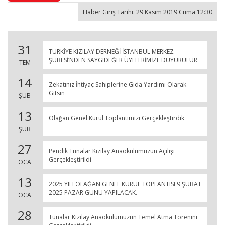
Haber Giriş Tarihi: 29 Kasım 2019 Cuma 12:30
31
TÜRKİYE KIZILAY DERNEĞİ İSTANBUL MERKEZ
ŞUBESİ’NDEN SAYGIDEĞER ÜYELERİMİZE DUYURULUR
TEM
14
Zekatınız İhtiyaç Sahiplerine Gıda Yardımı Olarak
Gitsin
ŞUB
13
Olağan Genel Kurul Toplantımızı Gerçekleştirdik
ŞUB
27
Pendik Tunalar Kızılay Anaokulumuzun Açılışı
Gerçekleştirildi
OCA
13
2025 YILI OLAĞAN GENEL KURUL TOPLANTISI 9 ŞUBAT
2025 PAZAR GÜNÜ YAPILACAK.
OCA
28
Tunalar Kızılay Anaokulumuzun Temel Atma Törenini