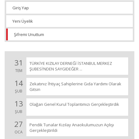
Giriş Yap
Yeni Üyelik
Şifremi Unuttum
31
TÜRKİYE KIZILAY DERNEĞİ İSTANBUL MERKEZ
ŞUBESİ’NDEN SAYGIDEĞER ...
TEM
14
Zekatınız İhtiyaç Sahiplerine Gıda Yardımı Olarak
Gitsin
ŞUB
13
Olağan Genel Kurul Toplantımızı Gerçekleştirdik
ŞUB
27
Pendik Tunalar Kızılay Anaokulumuzun Açılışı
Gerçekleştirildi
OCA