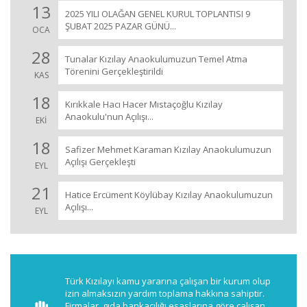
13
2025 YILI OLAĞAN GENEL KURUL TOPLANTISI 9
ŞUBAT 2025 PAZAR GÜNÜ...
OCA
28
Tunalar Kızılay Anaokulumuzun Temel Atma
Törenini Gerçekleştirildi
KAS
18
Kırıkkale Hacı Hacer Mıstaçoğlu Kızılay
Anaokulu'nun Açılışı...
EKİ
18
Safizer Mehmet Karaman Kızılay Anaokulumuzun
Açılışı Gerçekleşti
EYL
21
Hatice Ercüment Köylübay Kızılay Anaokulumuzun
Açılışı...
EYL
Türk Kızılayı kamu yararına çalışan bir kurum olup
izin almaksızın yardım toplama hakkına sahiptir.
Firmalar, gıda bankacılığı esaslarına göre çalışan